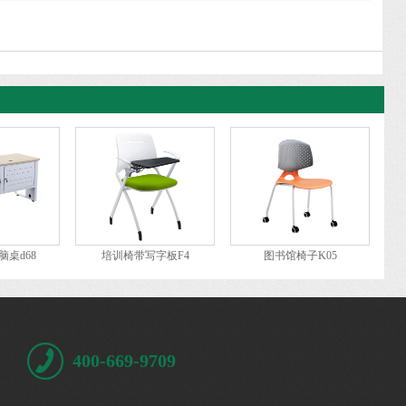
桌d68
培训椅带写字板F4
图书馆椅子K05
400-669-9709