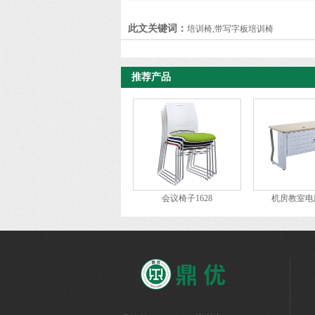
此文关键词：
培训椅,带写字板培训椅
推荐产品
会议椅子1628
机房教室电脑