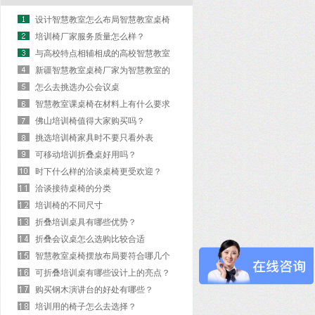
设计智慧教室怎么布局智慧教室桌椅
培训椅厂家服务质量怎么样？
与高校特点相辅相成的高校智慧教室
桌椅
新疆智慧教室桌椅厂家为智慧教室的
建立做贡献
怎么去挑选办公会议桌
智慧教室课桌椅在材料上有什么要求
吗？
佛山培训椅值得大家购买吗？
挑选培训椅家具时不要只看外表
可移动培训折叠桌好用吗？
时下什么样的洽谈桌椅更受欢迎？
洽谈接待桌椅的分类
培训椅的不同尺寸
折叠培训桌具有哪些优势？
折叠会议桌怎么选购比较合适
智慧教室桌椅摆放布局要符合哪几个
原则？
可折叠培训桌有哪些设计上的亮点？
购买钢木演讲台的好处有哪些？
培训用的椅子怎么去选择？